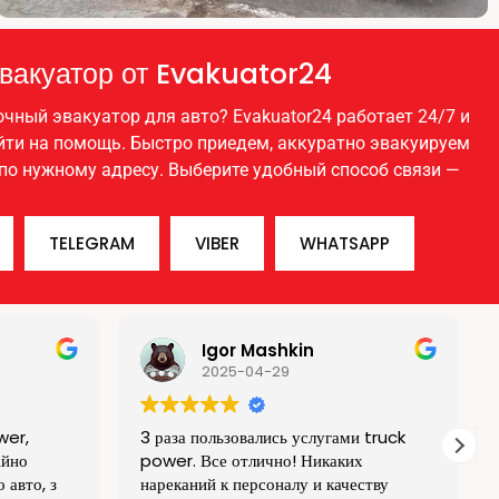
вакуатор от Evakuator24
чный эвакуатор для авто? Evakuator24 работает 24/7 и
ийти на помощь. Быстро приедем, аккуратно эвакуируем
по нужному адресу. Выберите удобный способ связи —
TELEGRAM
VIBER
WHATSAPP
Славик Долгов
2025-04-29
 truck
Спасибо за роботу. Все в срок и за
х
адекватные деньги. Везли машину с
ству
Сум.