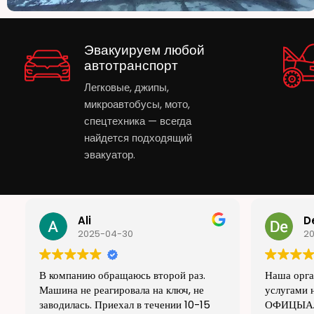
Эвакуируем любой
автотранспорт
Легковые, джипы,
микроавтобусы, мото,
спецтехника — всегда
найдется подходящий
эвакуатор.
De Novo
B
2025-04-30
2
Наша организация! Пользовалась
Приємно в
услугами не однократно, работают
оперативн
ОФИЦЫАЛЬНО (чеки, акты
завантажил