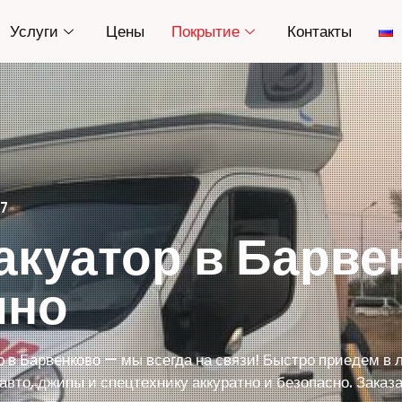
Услуги
Цены
Покрытие
Контакты
/7
акуатор в Барве
чно
р в Барвенково — мы всегда на связи! Быстро приедем в
вто, джипы и спецтехнику аккуратно и безопасно. Заказа