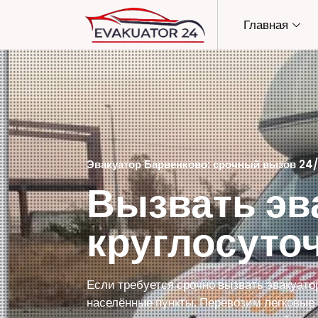
Главная
Эвакуатор Барвенково: срочный вызов 24
Вызвать эв
круглосуто
Если требуется срочно вызвать эвакуато
населённые пункты. Перевозим легковые а