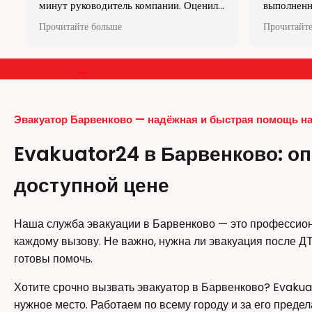
выполненных работ).Остались
розумінням
довольны и даже погрузили Рено
захваті. Р
Прочитайте больше
Прочитайте
Master после слета в кювет для
Дякую проф
дальней перевозки. Остальные
перевозчики отказали! Понравилось, для
—
каждой работы есть свой ЭВАКУАТОР,
Спасибо за сотрудничество.(Официалов
сейчас очень мало).
Эвакуатор Барвенково — надёжная и быстрая помощь на
Evakuator24 в Барвенково: оп
доступной цене
Наша служба эвакуации в Барвенково — это профессион
каждому вызову. Не важно, нужна ли эвакуация после Д
готовы помочь.
Хотите срочно вызвать эвакуатор в Барвенково? Evakua
нужное место. Работаем по всему городу и за его предел