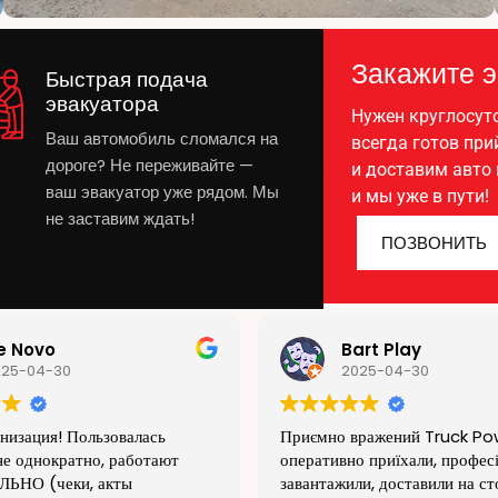
Закажите э
Быстрая подача
эвакуатора
Нужен круглосуто
Ваш автомобиль сломался на
всегда готов пр
дороге? Не переживайте —
и доставим авто 
ваш эвакуатор уже рядом. Мы
и мы уже в пути!
не заставим ждать!
ПОЗВОНИТЬ
art Play
Igor Mashkin
025-04-30
2025-04-29
ражений Truck Power,
3 раза пользовались услугами
о приїхали, професійно
power. Все отлично! Никаки
и, доставили на сто авто, з
нареканий к персоналу и каче