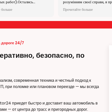
 своєї справи, я просто у
услуг! Спасибо!
екомендую всім і велике
 больше
есіоналам своєї справи!!!!!!
 дороге 24/7
еративно, безопасно, по
ализм, современная техника и честный подход к
ТП, при поломке или плановом переезде — мы всегда
tor24 приедет быстро и доставит ваш автомобиль в
ами — от центра до трасс и пригородных дорог.