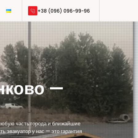
+38 (096) 096-99-96
нково —
 любую часть города и ближайшие
ть эвакуатор у нас — это гарантия