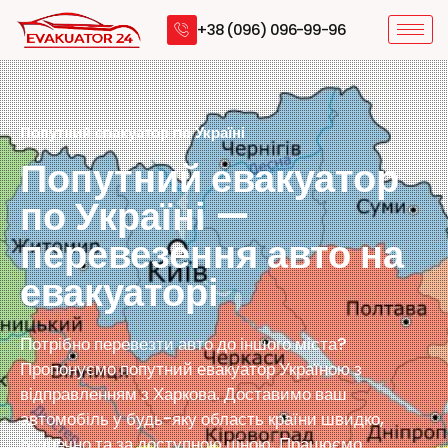
+38 (096) 096-99-96
Попутний евакуатор по Україні
Попутний евакуатор
по Україні —
перевезення авто на
евакуаторі
Потрібно перевезти авто до іншого міста?
Пропонуємо попутний евакуатор Україною з
відправленням з Харкова. Доставимо ваш
автомобіль у будь-яку область країни швидко,
безпечно та за доступною ціною. Працюємо