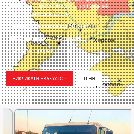
цілодобово – просто дзвоніть, і найближчий
евакуатор виїжджає до вас!
✓
Подача евакуатора від 30 хвилин
✓
1300 грн подача + 20 грн/км
✓ Будь-яка форма оплати
ВИКЛИКАТИ ЕВАКУАТОР
ЦІНИ