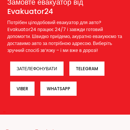
Замовте евакуатор від
Evakuator24
Потрібен цілодобовий евакуатор для авто?
Evakuator24 працює 24/7 і завжди готовий
допомогти. Швидко приїдемо, акуратно евакуюємо та
доставимо авто за потрібною адресою. Виберіть
зручний спосіб зв’язку – і ми вже в дорозі!
ЗАТЕЛЕФОНУВАТИ
TELEGRAM
VIBER
WHATSAPP
–