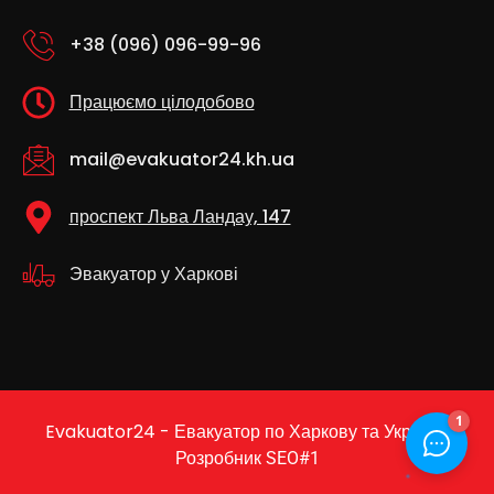
+38 (096) 096-99-96
Працюємо цілодобово
mail@evakuator24.kh.ua
проспект Льва Ландау, 147
Эвакуатор у Харкові
Evakuator24 - Евакуатор по Харкову та Україні |
Розробник
SEO#1