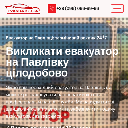
+38 (096) 096-99-96
Евакуатор на Павлівці: терміновий виклик 24/7
Викликати евакуатор
на Павлівку
цілодобово
Якщо вам необхідний евакуатор на Павлівці, ви
можете розраховувати на оперативність та
професіоналізм нашої служби. Ми завжди готові
швидко виїхати на виклик та забезпечити подачу
евакуатора без затримок.
✓ Подача евакуатора від 20 хвилин