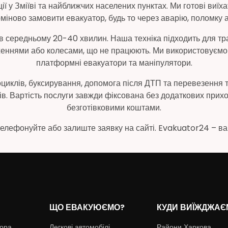
у Зміїві та найближчих населених пунктах. Ми готові виїхат
рміново замовити евакуатор, будь то через аварію, поломку а
в середньому 20-40 хвилин. Наша техніка підходить для тр
одженнями або колесами, що не працюють. Ми використовуємо
платформні евакуатори та маніпулятори.
иклів, буксирування, допомога після ДТП та перевезення техні
ів. Вартість послуги завжди фіксована без додаткових прихо
безготівковими коштами.
телефонуйте або залиште заявку на сайті. Evakuator24 – ваш
ЩО ЕВАКУЮЄМО?
КУДИ ВИЇЖДЖАЄ
тора
Легкові автомобілі
Райони Харкова