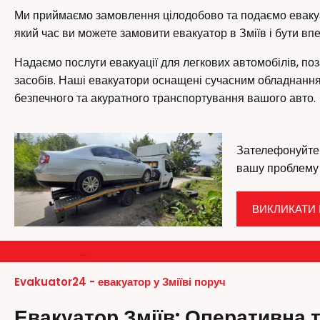
Ми приймаємо замовлення цілодобово та подаємо евакуат
який час ви можете замовити евакуатор в Зміїв і бути вп
Надаємо послуги евакуації для легкових автомобілів, по
засобів. Наші евакуатори оснащені сучасним обладнанн
безпечного та акуратного транспортування вашого авто.
Зателефонуйте 
вашу проблему
ВИКЛИКАТИ 
–
Evakuator24 - евакуатор у Зміїві поруч
Евакуатор Зміїв: Оперативна т