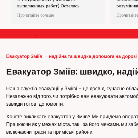
розумінням своєї справи, я просто у
услуг! Сп
захваті. Рекомендую всім і велике
Прочитайте больше
Дякую професіоналам своєї справи!!!!!!
я
–
в
Евакуатор Зміїв — надійна та швидка допомога на дорозі
Евакуатор Зміїв: швидко, наді
Наша служба евакуації у Зміїві – це досвід, сучасне обла
Незалежно від того, чи потрібно вам евакуювати автомоб
завжди готові допомогти.
Хочете викликати евакуатор у Зміїв? Ми приїдемо операт
Працюючи як у межах міста, так і за його межами, ми за
включаючи траси та приміські райони.