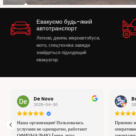
Евакуємо будь-який
автотранспорт
Легкові, джипи, мікроавтобуси,
мото, спецтехніка завжди
знайдеться підходящий
евакуатор.
Bart Play
I
2025-04-30
2
Приємно вражений Truck Power,
3 раза по
оперативно приїхали, професійно
power. В
завантажили, доставили на сто авто, з
нареканий