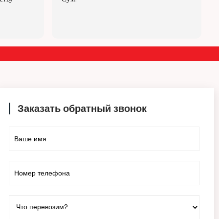
в таку "тмутаракань" що ворогу не
бажатимеш. Ціни середні. Зворотній
Прочитайте больше
зв'язок завжди присутній. Розрахуватися
можна як готівкою так і переказом на
банківський рахунок. Раджу всім
Заказать обратный звонок