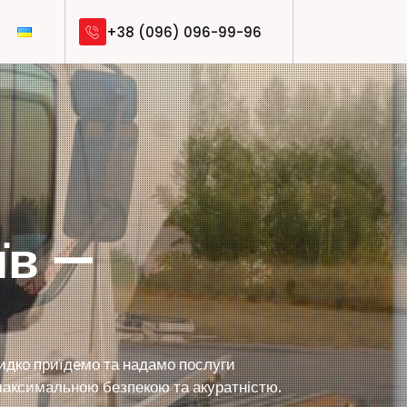
+38 (096) 096-99-96
їв —
видко приїдемо та надамо послуги
з максимальною безпекою та акуратністю.