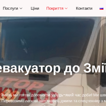
Послуги
Ціни
Покриття
Контакти
вакуатор до Змі
 Зміїві, ми готові допомогти у будь-який час доби! Ми ш
х. Перевозимо легкові автомобілі, джипи та спецтехніку 