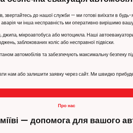
, звертайтесь до нашої служби — ми готові виїхати в будь-я
ка, аварія чи інша несправність ми оперативно вирішимо ваш
, джипа, мікроавтобуса або мотоцикла. Наші автоевакуатор
джень, заблокованих коліс або несправної підвіски.
 станом автомобілів та забезпечують максимальну безпеку п
ати нам або залишити заявку через сайт. Ми швидко прибуд
Про нас
міїві — допомога для вашого а