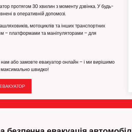
ор протягом 30 хвилин з моменту дзвінка. У будь-
евнені в оперативній допомозі.
зашляховиків, мотоциклів та інших транспортних
ям – платформами та маніпуляторами – для
нам або замовте евакуатор онлайн – і ми вирішимо
 максимально швидко!
ЕВАКУАТОР
а безпечна евакуація автомобіл