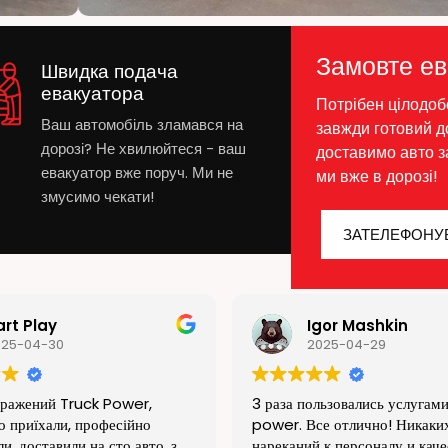
Замовте ев
Швидка подача
евакуатора
Потрібен цілодоб
Ваш автомобіль зламався на
завжди готовий д
дорозі? Не хвилюйтеся - ваш
доставимо авто за
евакуатор вже поруч. Ми не
ми вже в дорозі!
змусимо чекати!
ЗАТЕЛЕФОНУ
gor Mashkin
Славик Долгов
025-04-29
2025-04-29
льзовались услугами truck
Спасибо за роботу. Все в сро
се отлично! Никаких
адекватные деньги. Везли м
 к персоналу и качеству
Сум.