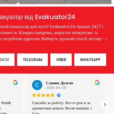
акуатор від Evakuator24
овий евакуатор для авто? Evakuator24 працює 24/7 і
опомогти. Швидко приїдемо, акуратно евакуюємо та
 потрібною адресою. Виберіть зручний спосіб зв’язку – і
ВАТИ
TELEGRAM
VIBER
WHATSAPP
Oleg
2025-01-25
к и за
Приїхали, забрали автівку, порадили
ашину с
СТО, привезли автівку. Все було
швидко. Забирали та повертали машину