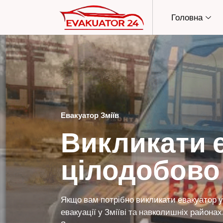
Головна
Евакуатор Зміїв
Викликати е
цілодобово
Якщо вам потрібно викликати евакуатор у
евакуації у Зміїві та навколишніх района