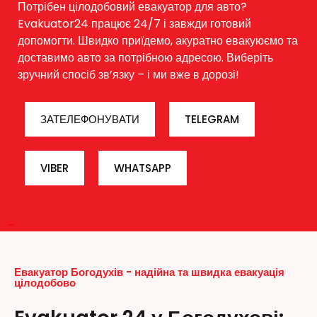
Потрібен цілодобовий евакуатор для авто?
Evakuator24 працює 24/7 і завжди готовий
допомогти. Швидко приїдемо, акуратно евакуюємо та
доставимо авто за потрібною адресою. Виберіть
зручний спосіб зв’язку – і ми вже в дорозі!
ЗАТЕЛЕФОНУВАТИ
TELEGRAM
VIBER
WHATSAPP
–
Евакуатор Богодухів - надійна та швидка евакуація
цілодобово