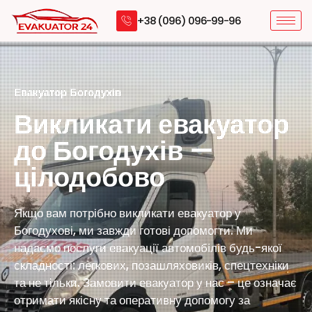
+38 (096) 096-99-96
Евакуатор Богодухів
Викликати евакуатор
до Богодухів —
цілодобово
Якщо вам потрібно викликати евакуатор у
Богодухові, ми завжди готові допомогти. Ми
надаємо послуги евакуації автомобілів будь-якої
складності: легкових, позашляховиків, спецтехніки
та не тільки. Замовити евакуатор у нас – це означає
отримати якісну та оперативну допомогу за