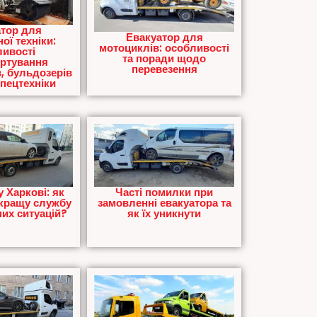
тор для
Евакуатор для
ої техніки:
мотоциклів: особливості
ивості
та поради щодо
ртування
перевезення
в, бульдозерів
спецтехніки
у Харкові: як
Часті помилки при
кращу службу
замовленні евакуатора та
них ситуацій?
як їх уникнути