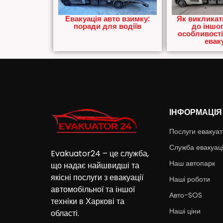
Евакуація авто взимку:
Як викликат
поради для водіїв
до іншог
особливості
еваку
ІНФОРМАЦІЯ
Послуги евакуа
Служба евакуаці
Evakuator24 – це служба,
Наш автопарк
що надає найшвидші та
якісні послуги з евакуації
Наші роботи
автомобільної та іншої
Авто-SOS
техніки в Харкові та
Наші ціни
області.