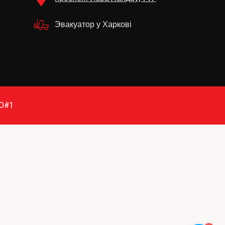
Эвакуатор у Харкові
O#1