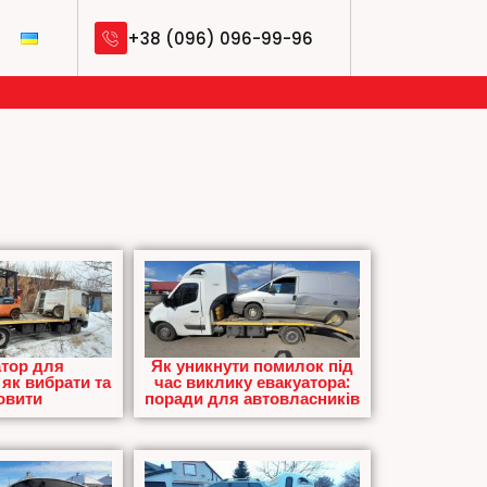
+38 (096) 096-99-96
тор для
Як уникнути помилок під
 як вибрати та
час виклику евакуатора:
овити
поради для автовласників