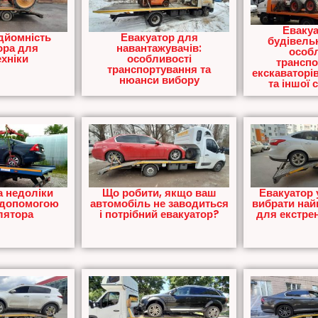
Евакуа
дйомність
Евакуатор для
будівельн
ора для
навантажувачів:
особл
хніки
особливості
транспо
транспортування та
екскаваторі
нюанси вибору
та іншої 
а недоліки
Що робити, якщо ваш
Евакуатор 
а допомогою
автомобіль не заводиться
вибрати най
лятора
і потрібний евакуатор?
для екстре