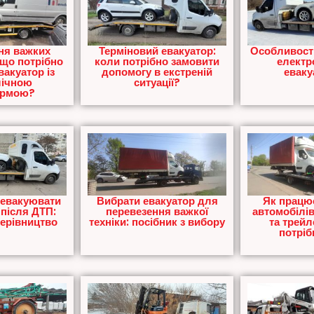
ня важких
Терміновий евакуатор:
Особливості
 що потрібно
коли потрібно замовити
електр
вакуатор із
допомогу в екстреній
еваку
лічною
ситуації?
ормою?
 евакуювати
Вибрати евакуатор для
Як працює
після ДТП:
перевезення важкої
автомобілів
керівництво
техніки: посібник з вибору
та трейл
потріб