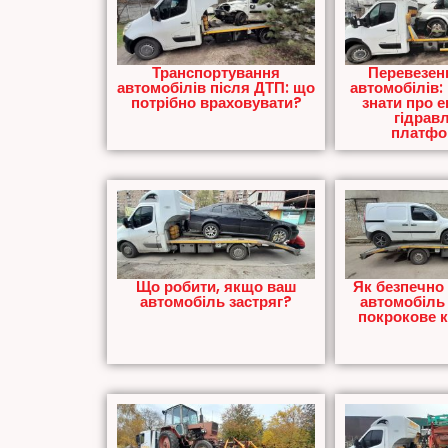
Транспортування
Перевезен
автомобілів після ДТП: що
автомобілів:
потрібно враховувати?
знати про е
гідрав
платф
Що робити, якщо ваш
Як безпечно
автомобіль застряг?
автомобіль 
покрокове 