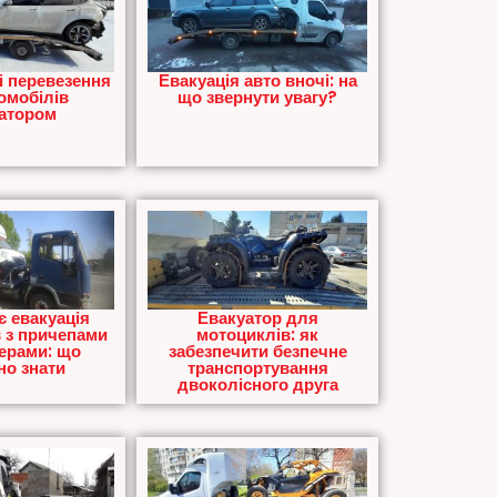
 перевезення
Евакуація авто вночі: на
омобілів
що звернути увагу?
атором
 евакуація
Евакуатор для
 з причепами
мотоциклів: як
ерами: що
забезпечити безпечне
но знати
транспортування
двоколісного друга