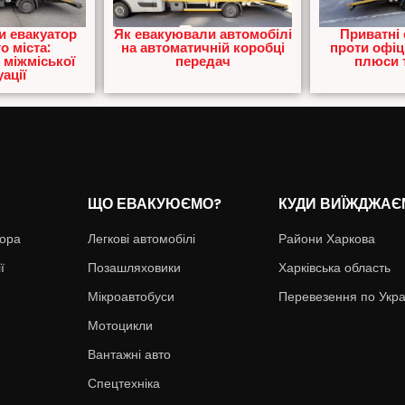
и евакуатор
Як евакуювали автомобілі
Приватні 
о міста:
на автоматичній коробці
проти офіц
 міжміської
передач
плюси т
ації
ЩО ЕВАКУЮЄМО?
КУДИ ВИЇЖДЖАЄ
тора
Легкові автомобілі
Райони Харкова
ї
Позашляховики
Харківська область
Мікроавтобуси
Перевезення по Укра
Мотоцикли
Вантажні авто
Спецтехніка