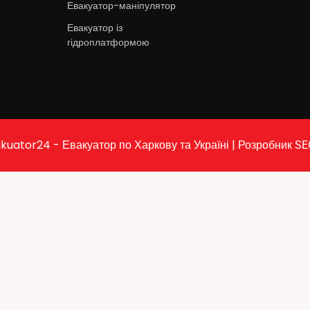
Евакуатор-маніпулятор
Евакуатор із
гідроплатформою
kuator24 - Евакуатор по Харкову та Україні | Розробник
SE