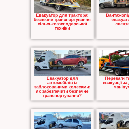
Евакуатор для трактора:
Вантажопі
безпечне транспортування
евакуат
сільськогосподарської
спецте
техніки
Евакуатор для
Переваги т
автомобілів із
евакуації з
заблокованими колесами:
маніпу
як забезпечити безпечне
транспортування?