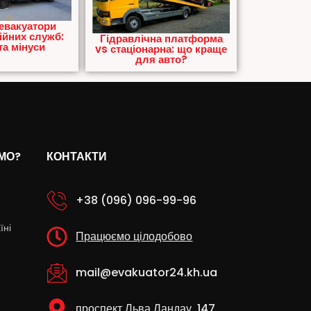
евакуатори
ійних служб:
Гідравлічна платформа
а мінуси
vs стаціонарна: що краще
для авто?
МО?
КОНТАКТИ
+38 (096) 096-99-96
їні
Працюємо цілодобово
mail@evakuator24.kh.ua
проспект Льва Ландау, 147